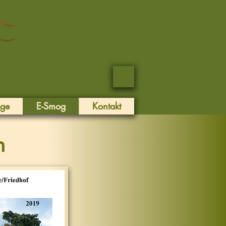
äge
E-Smog
Kontakt
n