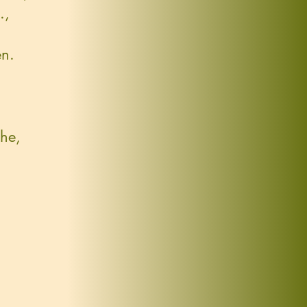
.,
en.
he,