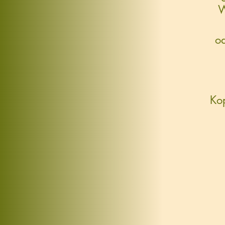
W
od
Ko