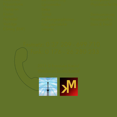
Praxisräume
Liposomales
Physikalische G
Therapien
Detox​
Kosten
Schlaf
Darmsanierung
Heilmittel
Nahrungsergänzung
Homöopathie
Vorträge
Energieprodukte
Dorn & Breuß
E-Smog
(EMF)
Literatur
Festnetz:
0 37 209 - 699 710
Funk:
0 176 - 26 280 233
2016 © Franziska Kneissl
Webdesign Torsten Kneissl