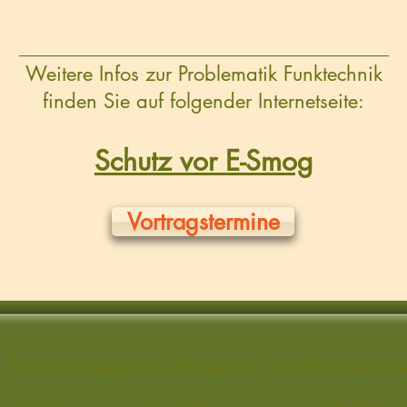
_____________________________________
Weitere Infos zur Problematik Funktechnik
finden Sie auf folgender Internetseite:
Schutz vor E-Smog
Vortragstermine
sl - Praxis für Osteopathie, Bioresonanz und Naturheilkun
Über mich
Darmsanierung
Osteopathie