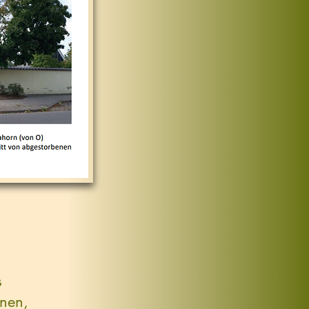
s
nen,