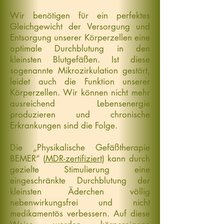
Wir benötigen für ein perfektes
Gleichgewicht der Versorgung und
Entsorgung unserer Körperzellen eine
optimale Durchblutung in den
kleinsten Blutgefäßen. Ist diese
sogenannte Mikrozirkulation gestört,
leidet auch die Funktion unserer
Körperzellen. Wir können nicht mehr
ausreichend Lebensenergie
produzieren und chronische
Erkrankungen sind die Folge.
Die „Physikalische Gefäßtherapie
BEMER“ (
MDR-zertifiziert
) kann durch
gezielte Stimulierung eine
eingeschränkte Durchblutung der
kleinsten Äderchen völlig
nebenwirkungsfrei und nicht
medikamentös verbessern. Auf diese