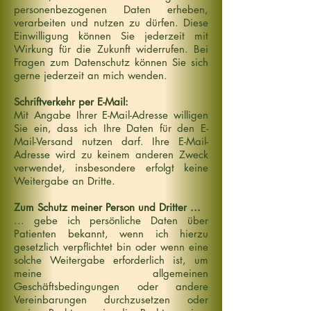
personenbezogenen Daten erheben,
verarbeiten und nutzen zu dürfen. Diese
Einwilligung können Sie jederzeit mit
Wirkung für die Zukunft widerrufen. Bei
Fragen zum Datenschutz können Sie sich
gerne jederzeit an mich wenden.
Schriftverkehr per E-Mail:
Mit Angabe Ihrer E-Mail-Adresse willigen
Sie ein, dass ich Ihre Daten für den E-
Mail-Versand nutzen darf. Ihre E-Mail-
Adresse wird zu keinem anderen Zweck
verwendet, insbesondere erfolgt keine
Weitergabe an Dritte.
Zum Schutz meiner Person und Dritter ...
... gebe ich persönliche Daten über
Patienten bekannt, wenn ich hierzu
gesetzlich verpflichtet bin oder wenn eine
solche Weitergabe erforderlich ist, um
meine allgemeinen
Geschäftsbedingungen oder andere
Vereinbarungen durchzusetzen oder