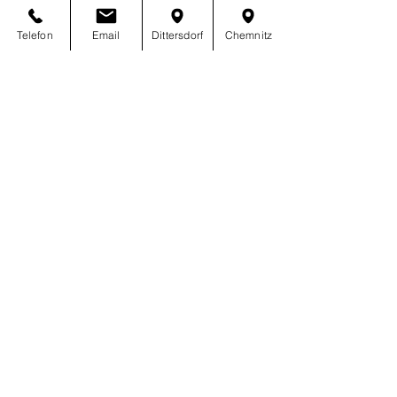
mpp/why-paypal-is-safe
Telefon
Email
Dittersdorf
Chemnitz
Änderungen der Datenschutzerklärung ...
... werde ich jederzeit unter Beachtung
der geltenden Datenschutzvorschriften
vornehmen.
November 2018
2016 © Franziska Kneissl
Webdesign Torsten Kneissl