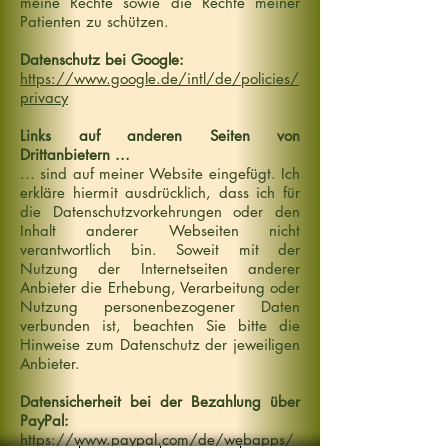
meine Rechte sowie die Rechte meiner
Patienten zu schützen.
Datenschutz bei Google:
https://www.google.de/intl/de/policies/
privacy
Links auf anderen Seiten von
Drittanbietern ...
... sind auf meiner Website eingefügt. Ich
erkläre hiermit ausdrücklich, dass ich für
die Datenschutzvorkehrungen oder den
Inhalt anderer Webseiten nicht
verantwortlich bin. Soweit mit der
Nutzung der Internetseiten anderer
Anbieter die Erhebung, Verarbeitung oder
Nutzung personenbezogener Daten
verbunden ist, beachten Sie bitte die
Hinweise zum Datenschutz der jeweiligen
Anbieter.
Datensicherheit bei der Bezahlung über
PayPal:
https://www.paypal.com/de/webapps/