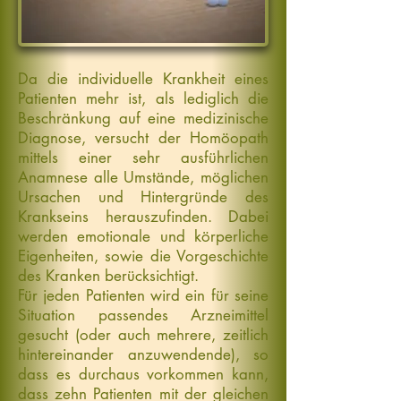
Da die individuelle Krankheit eines
Patienten mehr ist, als lediglich die
Beschränkung auf eine medizinische
Diagnose, versucht der Homöopath
mittels einer sehr ausführlichen
Anamnese alle Umstände, möglichen
Ursachen und Hintergründe des
Krankseins herauszufinden. Dabei
werden emotionale und körperliche
Eigenheiten, sowie die Vorgeschichte
des Kranken berücksichtigt.
Für jeden Patienten wird ein für seine
Situation passendes Arzneimittel
gesucht (oder auch mehrere, zeitlich
hintereinander anzuwendende), so
dass es durchaus vorkommen kann,
dass zehn Patienten mit der gleichen