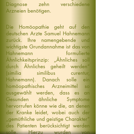
Diagnose zehn verschiedene
Arzneien benötigen.
Die Homöopathie geht auf den
deutschen Arzte Samuel Hahnemann
zurück. Ihre namengebende und
wichtigste Grundannahme ist das von
Hahnemann formulierte
Ähnlichkeitsprinzip: „Ähnliches soll
durch Ähnliches geheilt werden“
(similia similibus curentur,
Hahnemann). Danach solle ein
homöopathisches Arzneimittel so
ausgewählt werden, dass es an
Gesunden ähnliche Symptome
hervorrufen könne wie die, an denen
der Kranke leidet, wobei auch der
„gemüthliche und geistige Charakter“
des Patienten berücksichtigt werden
solle. Hierzu wurden von