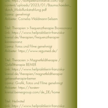
Link:
https://kompetenzinitiative.com/wp-
content/uploads/2023/01/Baumschaeden_
durch_Mobilfunkstrahlung.pdf
Lizenz: genehmigt
Anbieter: Cornelia Waldmann-Selsam​
Titel: Therapien > Frequenztherapie Bioresonanz
Link:
https://www.heilpraktikerin-franziska-
kneissl.de/therapien/frequenztherapie-
bioresonanz
Lizenz: Fotos und Filme genehmigt
Anbieter:
https://www.regumed.de/
Titel: Theraoien > Magnetfeldtherapie /
Gefäßtherapie BEMER
Link:
https://www.heilpraktikerin-franziska-
kneissl.de/therapien/magnetfeldtherapie-
gefaesstherapie-bemer
Lizenz: Grafik, Fotos und Filme genehmigt
Anbieter:
https://torsten-
kneissl.bemergroup.com/de_DE/home
Titel: Heilmittel
Link:
https://www.heilpraktikerin-franziska-