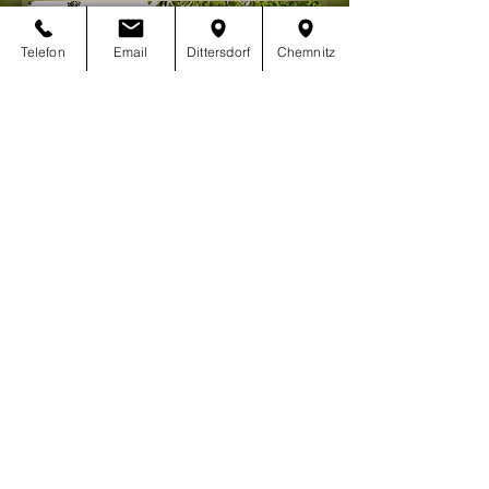
Telefon
Email
Dittersdorf
Chemnitz
2016 © Franziska Kneissl
Webdesign Torsten Kneissl