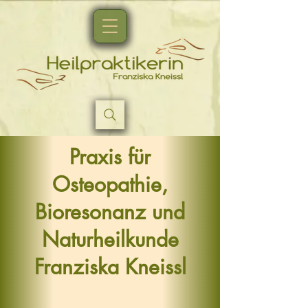
Praxis für
Osteopathie,
Bioresonanz und
Naturheilkunde
Franziska Kneissl