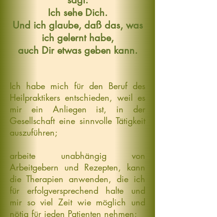
sagt:
Ich sehe Dich.
Und ich glaube, daß das, was
ich gelernt habe,
auch Dir etwas geben kann.
Ich habe mich für den Beruf des
Heilpraktikers entschieden, weil es
mir ein Anliegen ist, in der
Gesellschaft eine sinnvolle Tätigkeit
auszuführen;
arbeite unabhängig von
Arbeitgebern und Rezepten, kann
die Therapien anwenden, die ich
für erfolgversprechend halte und
mir so viel Zeit wie möglich und
nötig für jeden Patienten nehmen;